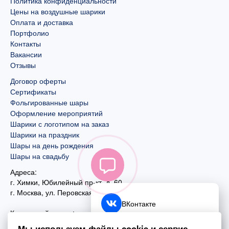
Политика конфиденциальности
Цены на воздушные шарики
Оплата и доставка
Портфолио
Контакты
Вакансии
Отзывы
Договор оферты
Сертификаты
Фольгированные шары
Оформление мероприятий
Шарики с логотипом на заказ
Шарики на праздник
Шары на день рождения
Шары на свадьбу
Адреса:
г. Химки, Юбилейный пр-кт, д. 60
г. Москва
,
ул. Перовская, д. 59
ВКонтакте
Контактный номер:
+7 (925) 585-74-27
Telegram
Мы используем файлы cookie и сервис