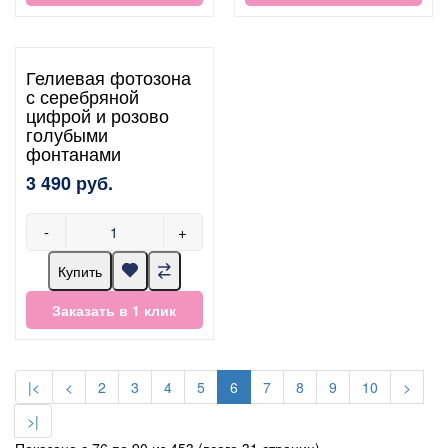
Гелиевая фотозона
с серебряной
цифрой и розово
голубыми
фонтанами
3 490 руб.
-
+
Купить
Заказать в 1 клик
|<
<
2
3
4
5
6
7
8
9
10
>
>|
Показано с 76 по 90 из 453 (всего 31 страниц)