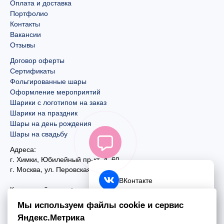
Оплата и доставка
Портфолио
Контакты
Вакансии
Отзывы
Договор оферты
Сертификаты
Фольгированные шары
Оформление мероприятий
Шарики с логотипом на заказ
Шарики на праздник
Шары на день рождения
Шары на свадьбу
Адреса:
г. Химки, Юбилейный пр-кт, д. 60
г. Москва
,
ул. Перовская, д. 59
ВКонтакте
Контактный номер:
+7 (925) 585-74-27
Telegram
Мы используем файлы cookie и сервис
+7 (495) 970-44-75
Яндекс.Метрика
MAX