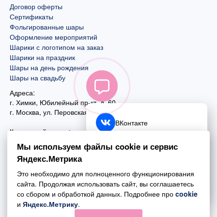
Договор оферты
Сертификаты
Фольгированные шары
Оформление мероприятий
Шарики с логотипом на заказ
Шарики на праздник
Шары на день рождения
Шары на свадьбу
Адреса:
г. Химки, Юбилейный пр-кт, д. 60
г. Москва
,
ул. Перовская, д. 59
ВКонтакте
Контактный номер:
+7 (925) 585-74-27
Telegram
Мы используем файлы cookie и сервис
+7 (495) 970-44-75
Яндекс.Метрика
MAX
Почта:
Это необходимо для полноценного функционирования
mail@esta-fiesta.ru
Обратный звонок
сайта. Продолжая использовать сайт, вы соглашаетесь
со сбором и обработкой данных. Подробнее про
cookie
Режим работы интернет-магазина:
и
Яндекс.Метрику
.
ПН-ВС с 09:00 до 21:00