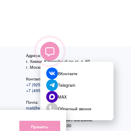
Адреса:
г. Химки, Юбилейный пр-кт, д. 60
г. Москва
,
ул. Перовская, д. 59
ВКонтакте
Контактный номер:
+7 (925) 585-74-27
Telegram
+7 (495) 970-44-75
MAX
Почта:
mail@esta-fiesta.ru
Обратный звонок
Режим работы интернет-магазина:
ПН-ВС с 09:00 до 21:00
Принять