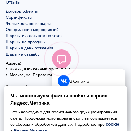
Отзывы
Договор оферты
Сертификаты
Фольгированные шары
Оформление мероприятий
Шарики с логотипом на заказ
Шарики на праздник
Шары на день рождения
Шары на свадьбу
Адреса:
г. Химки, Юбилейный пр-кт, д. 60
г. Москва
,
ул. Перовская, д. 59
ВКонтакте
Контактный номер:
+7 (925) 585-74-27
Telegram
Мы используем файлы cookie и сервис
+7 (495) 970-44-75
Яндекс.Метрика
MAX
Почта:
Это необходимо для полноценного функционирования
mail@esta-fiesta.ru
Обратный звонок
сайта. Продолжая использовать сайт, вы соглашаетесь
со сбором и обработкой данных. Подробнее про
cookie
Режим работы интернет-магазина:
и
Яндекс.Метрику
.