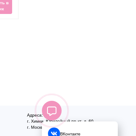
ть в
ик
Адреса:
г. Химки, Юбилейный пр-кт, д. 60
г. Москва
,
ул. Перовская, д. 59
ВКонтакте