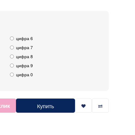
цифра 6
цифра 7
цифра 8
цифра 9
цифра 0
клик
Купить