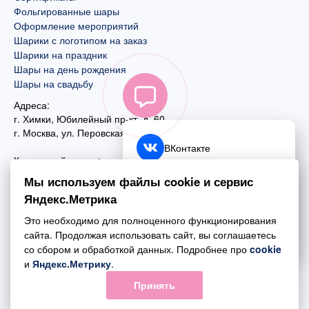
Фольгированные шары
Оформление мероприятий
Шарики с логотипом на заказ
Шарики на праздник
Шары на день рождения
Шары на свадьбу
Адреса:
г. Химки, Юбилейный пр-кт, д. 60
г. Москва
,
ул. Перовская, д. 59
ВКонтакте
Контактный номер:
+7 (925) 585-74-27
Telegram
Мы используем файлы cookie и сервис
+7 (495) 970-44-75
Яндекс.Метрика
MAX
Почта:
Это необходимо для полноценного функционирования
mail@esta-fiesta.ru
Обратный звонок
сайта. Продолжая использовать сайт, вы соглашаетесь
со сбором и обработкой данных. Подробнее про
cookie
Режим работы интернет-магазина:
и
Яндекс.Метрику
.
ПН-ВС с 09:00 до 21:00
Принять