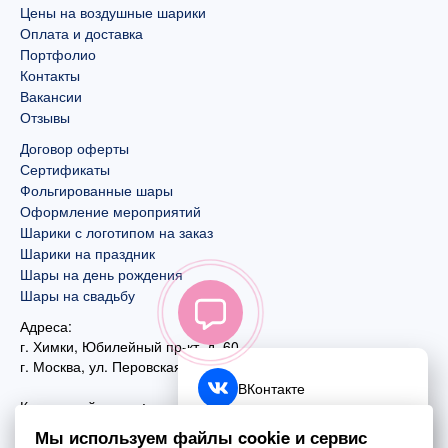
Цены на воздушные шарики
Оплата и доставка
Портфолио
Контакты
Вакансии
Отзывы
Договор оферты
Сертификаты
Фольгированные шары
Оформление мероприятий
Шарики с логотипом на заказ
Шарики на праздник
Шары на день рождения
Шары на свадьбу
Адреса:
г. Химки, Юбилейный пр-кт, д. 60
г. Москва
,
ул. Перовская, д. 59
ВКонтакте
Контактный номер:
+7 (925) 585-74-27
Telegram
Мы используем файлы cookie и сервис
+7 (495) 970-44-75