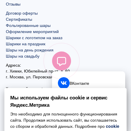
Отзывы
Договор оферты
Сертификаты
Фольгированные шары
Оформление мероприятий
Шарики с логотипом на заказ
Шарики на праздник
Шары на день рождения
Шары на свадьбу
Адреса:
г. Химки, Юбилейный пр-кт, д. 60
г. Москва
,
ул. Перовская, д. 59
ВКонтакте
Контактный номер:
+7 (925) 585-74-27
Telegram
Мы используем файлы cookie и сервис
+7 (495) 970-44-75
Яндекс.Метрика
MAX
Почта:
Это необходимо для полноценного функционирования
mail@esta-fiesta.ru
Обратный звонок
сайта. Продолжая использовать сайт, вы соглашаетесь
со сбором и обработкой данных. Подробнее про
cookie
Режим работы интернет-магазина: