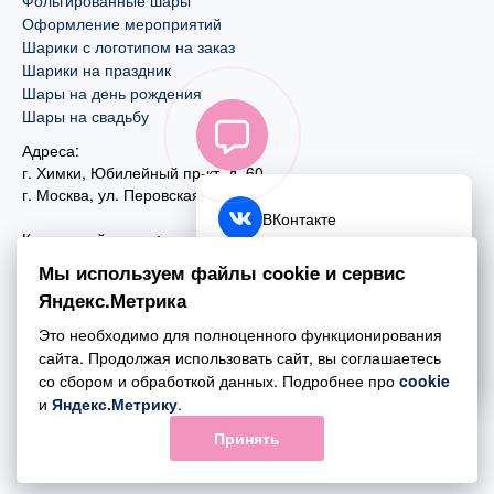
Фольгированные шары
Оформление мероприятий
Шарики с логотипом на заказ
Шарики на праздник
Шары на день рождения
Шары на свадьбу
Адреса:
г. Химки, Юбилейный пр-кт, д. 60
г. Москва
,
ул. Перовская, д. 59
ВКонтакте
Контактный номер:
+7 (925) 585-74-27
Telegram
Мы используем файлы cookie и сервис
+7 (495) 970-44-75
Яндекс.Метрика
MAX
Почта:
Это необходимо для полноценного функционирования
mail@esta-fiesta.ru
Обратный звонок
сайта. Продолжая использовать сайт, вы соглашаетесь
со сбором и обработкой данных. Подробнее про
cookie
Режим работы интернет-магазина:
и
Яндекс.Метрику
.
ПН-ВС с 09:00 до 21:00
Принять