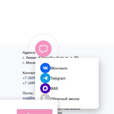
Адреса:
г. Химки, Юбилейный пр-кт, д. 60
г. Москва
,
ул. Перовская, д. 59
ВКонтакте
Контактный номер:
+7 (925) 585-74-27
Telegram
+7 (495) 970-44-75
MAX
Почта:
mail@esta-fiesta.ru
Обратный звонок
Режим работы интернет-магазина:
ПН-ВС с 09:00 до 21:00