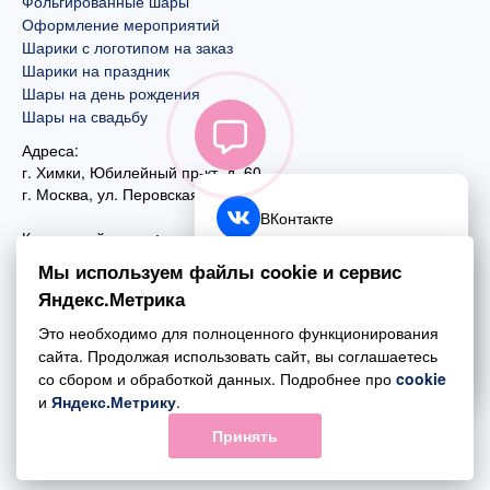
Фольгированные шары
Оформление мероприятий
Шарики с логотипом на заказ
Шарики на праздник
Шары на день рождения
Шары на свадьбу
Адреса:
г. Химки, Юбилейный пр-кт, д. 60
г. Москва
,
ул. Перовская, д. 59
ВКонтакте
Контактный номер:
+7 (925) 585-74-27
Telegram
Мы используем файлы cookie и сервис
+7 (495) 970-44-75
Яндекс.Метрика
MAX
Почта:
Это необходимо для полноценного функционирования
mail@esta-fiesta.ru
Обратный звонок
сайта. Продолжая использовать сайт, вы соглашаетесь
со сбором и обработкой данных. Подробнее про
cookie
Режим работы интернет-магазина:
и
Яндекс.Метрику
.
ПН-ВС с 09:00 до 21:00
Принять