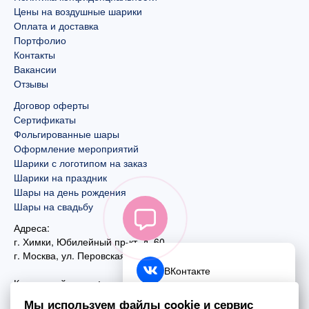
Цены на воздушные шарики
Оплата и доставка
Портфолио
Контакты
Вакансии
Отзывы
Договор оферты
Сертификаты
Фольгированные шары
Оформление мероприятий
Шарики с логотипом на заказ
Шарики на праздник
Шары на день рождения
Шары на свадьбу
Адреса:
г. Химки, Юбилейный пр-кт, д. 60
г. Москва
,
ул. Перовская, д. 59
ВКонтакте
Контактный номер:
+7 (925) 585-74-27
Telegram
Мы используем файлы cookie и сервис