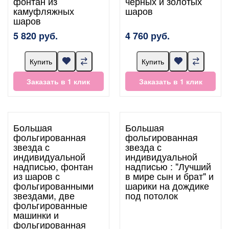
фонтан из
черных и золотых
камуфляжных
шаров
шаров
5 820 руб.
4 760 руб.
Купить
Купить
Заказать в 1 клик
Заказать в 1 клик
Большая
Большая
фольгированная
фольгированная
звезда с
звезда с
индивидуальной
индивидуальной
надписью, фонтан
надписью : "Лучший
из шаров с
в мире сын и брат" и
фольгированными
шарики на дождике
звездами, две
под потолок
фольгированные
машинки и
фольгированная