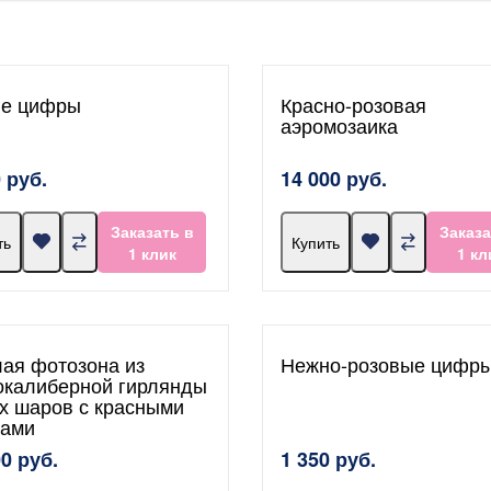
е цифры
Красно-розовая
аэромозаика
 руб.
14 000 руб.
Заказать в
Заказа
ть
Купить
1 клик
1 кл
лая фотозона из
Нежно-розовые цифр
окалиберной гирлянды
х шаров с красными
ами
00 руб.
1 350 руб.