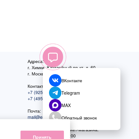
Адреса:
г. Химки, Юбилейный пр-кт, д. 60
г. Москва
,
ул. Перовская, д. 59
ВКонтакте
Контактный номер:
+7 (925) 585-74-27
Telegram
+7 (495) 970-44-75
MAX
Почта:
mail@esta-fiesta.ru
Обратный звонок
Режим работы интернет-магазина:
ПН-ВС с 09:00 до 21:00
Принять