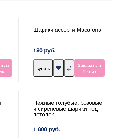
Шарики ассорти Macarons
180 руб.
ть в
Заказать в
Купить
ик
1 клик
ы
Нежные голубые, розовые
и сиреневые шарики под
потолок
1 800 руб.