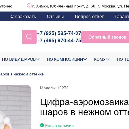
уточно
г. Химки, Юбилейный пр-кт, д. 60, г. Москва, ул. П
Как заказать
Отзывы
Вопрос-ответ
Гаран
+7 (925) 585-74-27
Обратный звонок
+7 (495) 970-44-75
ПО ВИДУ ШАРОВ
ПО КОМПОЗИЦИИ
КОМУ
ПО Т
аров в нежном оттенке
Модель:
12272
Цифра-аэромозаика
шаров в нежном отт
Есть в наличии