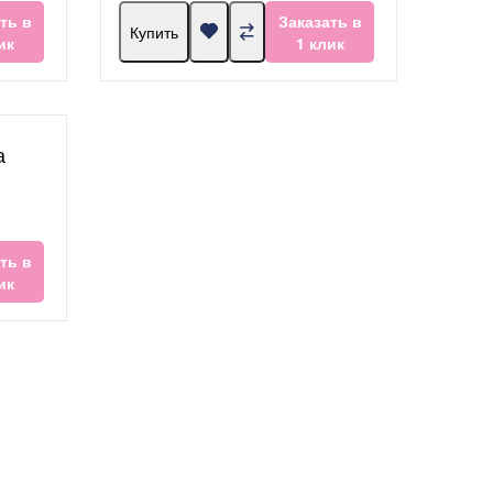
ть в
Заказать в
Купить
ик
1 клик
а
ть в
ик