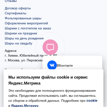
Отзывы
Договор оферты
Сертификаты
Фольгированные шары
Оформление мероприятий
Шарики с логотипом на заказ
Шарики на праздник
Шары на день рождения
Шары на свадьбу
Адреса:
г. Химки, Юбилейный пр-кт, д. 60
г. Москва
,
ул. Перовская, д. 59
ВКонтакте
Контактный номер:
+7 (925) 585-74-27
Telegram
Мы используем файлы cookie и сервис
+7 (495) 970-44-75
Яндекс.Метрика
MAX
Почта:
Это необходимо для полноценного функционирования
mail@esta-fiesta.ru
Обратный звонок
сайта. Продолжая использовать сайт, вы соглашаетесь
со сбором и обработкой данных. Подробнее про
cookie
Режим работы интернет-магазина:
и
Яндекс.Метрику
.