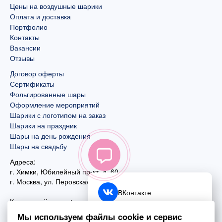
Цены на воздушные шарики
Оплата и доставка
Портфолио
Контакты
Вакансии
Отзывы
Договор оферты
Сертификаты
Фольгированные шары
Оформление мероприятий
Шарики с логотипом на заказ
Шарики на праздник
Шары на день рождения
Шары на свадьбу
Адреса:
г. Химки, Юбилейный пр-кт, д. 60
г. Москва
,
ул. Перовская, д. 59
ВКонтакте
Контактный номер:
+7 (925) 585-74-27
Telegram
Мы используем файлы cookie и сервис
+7 (495) 970-44-75