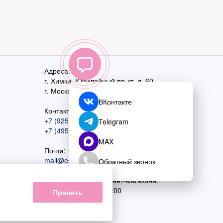
Адреса:
г. Химки, Юбилейный пр-кт, д. 60
г. Москва
,
ул. Перовская, д. 59
ВКонтакте
Контактный номер:
+7 (925) 585-74-27
Telegram
+7 (495) 970-44-75
MAX
Почта:
mail@esta-fiesta.ru
Обратный звонок
Режим работы интернет-магазина:
ПН-ВС с 09:00 до 21:00
Принять