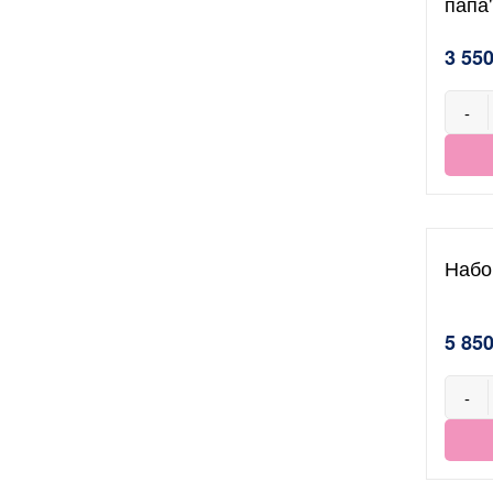
папа
3 550
-
Набо
5 850
-