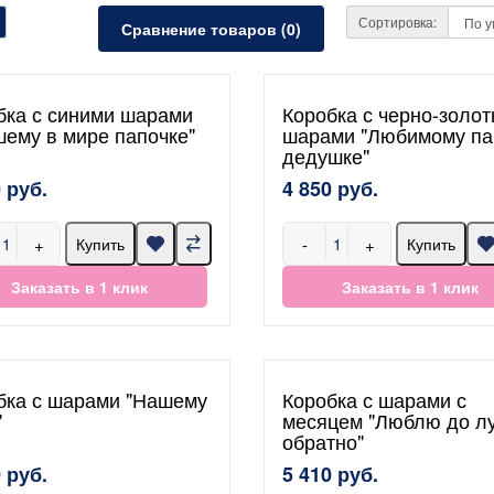
Сортировка:
Сравнение товаров (0)
бка с синими шарами
Коробка с черно-золо
шему в мире папочке"
шарами "Любимому па
дедушке"
 руб.
4 850 руб.
+
-
+
Купить
Купить
Заказать в 1 клик
Заказать в 1 клик
бка с шарами "Нашему
Коробка с шарами с
"
месяцем "Люблю до л
обратно"
 руб.
5 410 руб.