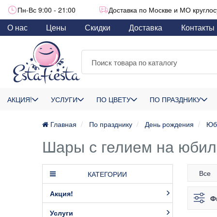
Пн-Вс 9:00 - 21:00
Доставка по Москве и МО круглос
О нас
Цены
Скидки
Доставка
Контакты
АКЦИЯ!
УСЛУГИ
ПО ЦВЕТУ
ПО ПРАЗДНИКУ
Главная
По празднику
День рождения
Юб
Шары с гелием на юбил
Все
КАТЕГОРИИ
Акция!
Ф
Услуги