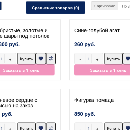
Сортировка:
Сравнение товаров (0)
бристые, золотые и
Сине-голубой агат
е шары под потолок
800 руб.
260 руб.
+
-
+
Купить
Купить
Заказать в 1 клик
Заказать в 1 клик
невое сердце с
Фигурка помада
исью на заказ
 руб.
850 руб.
+
-
+
Купить
Купить