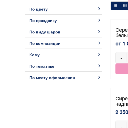
По цвету
По празднику
Сере
По виду шаров
белы
от 1 
По композиции
Кому
-
По тематике
По месту оформления
Сире
надп
2 350
-