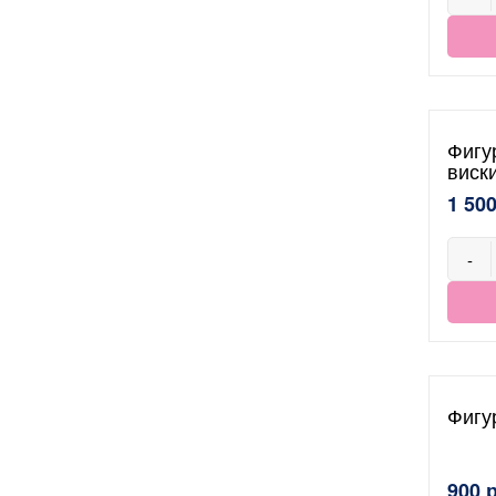
Фигу
виск
1 500
-
Фигу
900 