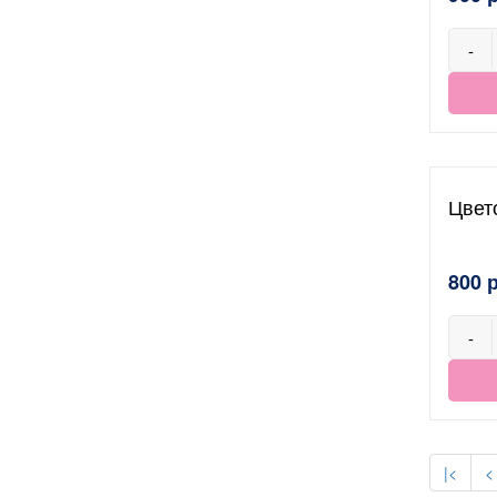
-
Цвет
800 
-
|<
<