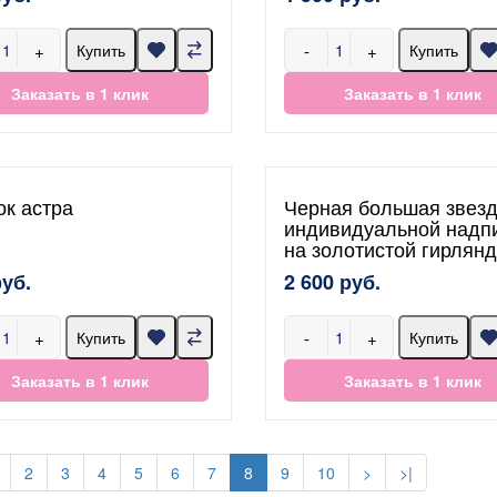
+
-
+
Купить
Купить
Заказать в 1 клик
Заказать в 1 клик
ок астра
Черная большая звезд
индивидуальной надп
на золотистой гирлян
руб.
2 600 руб.
+
-
+
Купить
Купить
Заказать в 1 клик
Заказать в 1 клик
2
3
4
5
6
7
8
9
10
>
>|