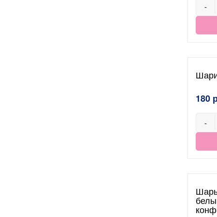
-
Шари
180 
-
Шары
белы
конф