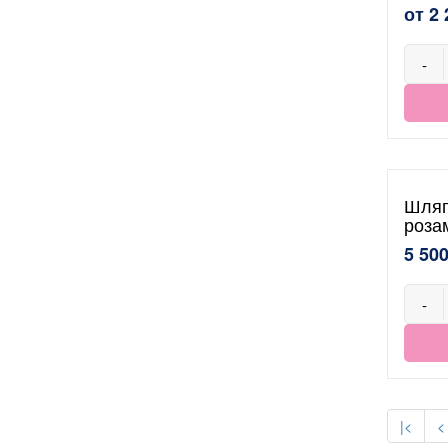
от 2 
-
Шляп
роза
5 500
-
|<
<