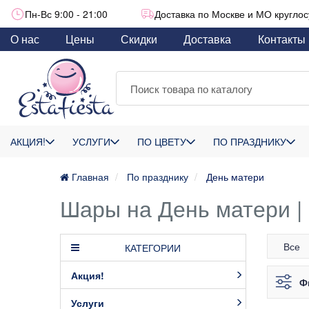
Пн-Вс 9:00 - 21:00
Доставка по Москве и МО круглос
О нас
Цены
Скидки
Доставка
Контакты
АКЦИЯ!
УСЛУГИ
ПО ЦВЕТУ
ПО ПРАЗДНИКУ
Главная
По празднику
День матери
Шары на День матери |
Все
КАТЕГОРИИ
Акция!
Ф
Услуги