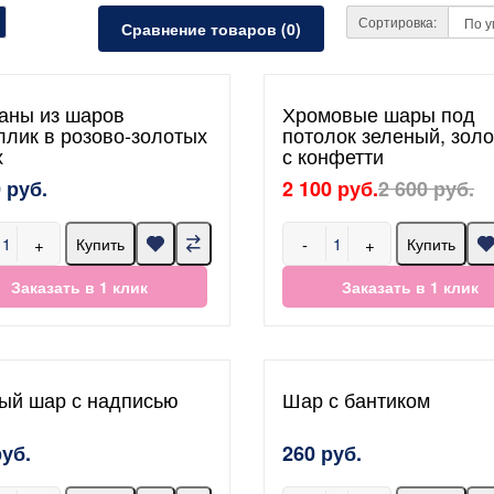
Сортировка:
Сравнение товаров (0)
аны из шаров
Хромовые шары под
ллик в розово-золотых
потолок зеленый, золо
х
с конфетти
 руб.
2 100 руб.
2 600 руб.
+
-
+
Купить
Купить
Заказать в 1 клик
Заказать в 1 клик
ый шар с надписью
Шар с бантиком
руб.
260 руб.