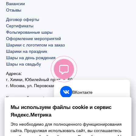
Вакансии
Отзывы
Договор оферты
Сертификаты
Фольгированные шары
Оформление мероприятий
Шарики с логотипом на заказ
Шарики на праздник
Шары на день рождения
Шары на свадьбу
Адреса:
г. Химки, Юбилейный пр-кт, д. 60
г. Москва
,
ул. Перовская, д. 59
ВКонтакте
Контактный номер:
+7 (925) 585-74-27
Telegram
Мы используем файлы cookie и сервис
+7 (495) 970-44-75
Яндекс.Метрика
MAX
Почта:
Это необходимо для полноценного функционирования
mail@esta-fiesta.ru
Обратный звонок
сайта. Продолжая использовать сайт, вы соглашаетесь