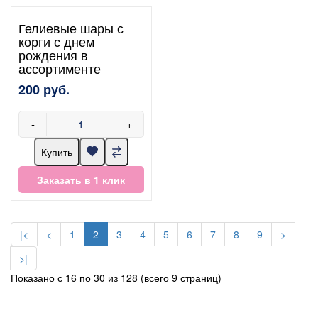
Гелиевые шары с
корги с днем
рождения в
ассортименте
200 руб.
-
+
Купить
Заказать в 1 клик
|<
<
1
2
3
4
5
6
7
8
9
>
>|
Показано с 16 по 30 из 128 (всего 9 страниц)