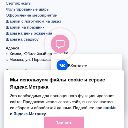
Сертификаты
Фольгированные шары
Оформление мероприятий
Шарики с логотипом на заказ
Шарики на праздник
Шары на день рождения
Шары на свадьбу
Адреса:
г. Химки, Юбилейный пр-кт, д. 60
г. Москва
,
ул. Перовская, д. 59
ВКонтакте
Контактный номер:
+7 (925) 585-74-27
Telegram
Мы используем файлы cookie и сервис
+7 (495) 970-44-75
Яндекс.Метрика
MAX
Почта:
Это необходимо для полноценного функционирования
mail@esta-fiesta.ru
Обратный звонок
сайта. Продолжая использовать сайт, вы соглашаетесь
со сбором и обработкой данных. Подробнее про
cookie
Режим работы интернет-магазина:
и
Яндекс.Метрику
.
ПН-ВС с 09:00 до 21:00
Принять