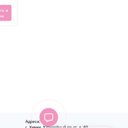
ть в
ик
Адреса:
г. Химки, Юбилейный пр-кт, д. 60