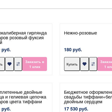
окалиберная гирлянда
Нежно-розовые
аров розовый фуксия
й
 руб.
180 руб.
Заказать в
Заказа
ть
Купить
1 клик
1 кл
плетенные двойные
Бюджетное оформлен
ца и гелиевая цепочка
свадьбы тиффани+бе
аров цвета тиффани
двойным сердцем
 руб.
17 530 руб.