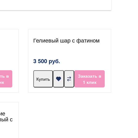
Гелиевый шар с фатином
3 500 руб.
ть в
Заказать в
Купить
ик
1 клик
ие
лый с