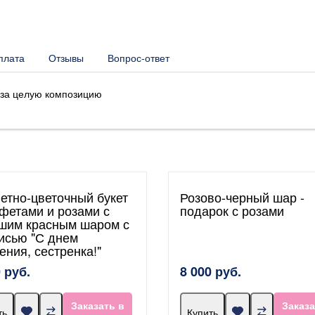
плата
Отзывы
Вопрос-ответ
 за целую композицию
етно-цветочный букет
Розово-черный шар -
нфетами и розами с
подарок с розами
шим красным шаром с
исью "С днем
ения, сестренка!"
 руб.
8 000 руб.
Заказать в
Заказа
ть
Купить