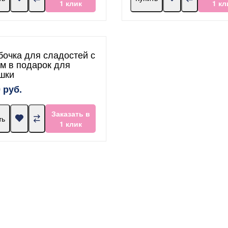
1 клик
1 кл
бочка для сладостей с
м в подарок для
шки
 руб.
Заказать в
ть
1 клик