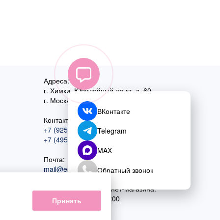
Адреса:
г. Химки, Юбилейный пр-кт, д. 60
г. Москва
,
ул. Перовская, д. 59
ВКонтакте
Контактный номер:
+7 (925) 585-74-27
Telegram
+7 (495) 970-44-75
MAX
Почта:
mail@esta-fiesta.ru
Обратный звонок
Режим работы интернет-магазина:
ПН-ВС с 09:00 до 21:00
Принять