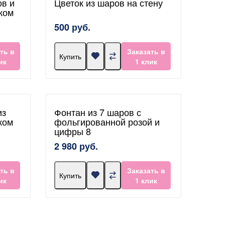
ов и
Цветок из шаров на стену
ком
500 руб.
ть в
Заказать в
Купить
ик
1 клик
из
Фонтан из 7 шаров с
ком
фольгированной розой и
цифры 8
2 980 руб.
ть в
Заказать в
Купить
ик
1 клик