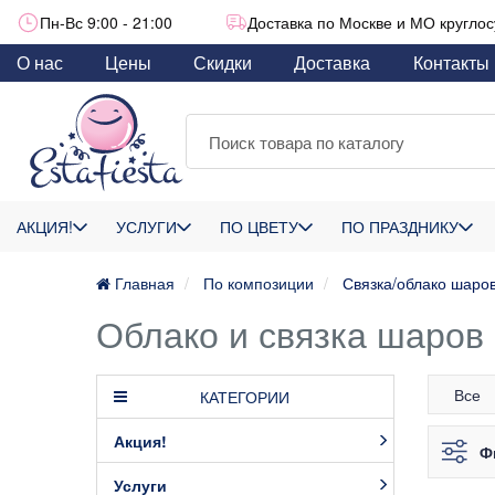
Пн-Вс 9:00 - 21:00
Доставка по Москве и МО круглос
О нас
Цены
Скидки
Доставка
Контакты
АКЦИЯ!
УСЛУГИ
ПО ЦВЕТУ
ПО ПРАЗДНИКУ
Главная
По композиции
Связка/облако шаро
Облако и связка шаров
Все
КАТЕГОРИИ
Акция!
Ф
Услуги