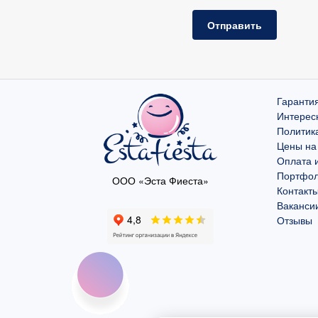
Отправить
Гарантия
Интерес
Политик
Цены на
Оплата и
Портфо
ООО «Эста Фиеста»
Контакт
Ваканси
Отзывы
Мы используем файлы c
Это необходимо для полноценн
соглашаетесь со сбором и об