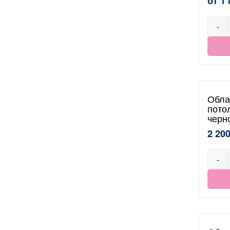
от 1 
-
Обла
пото
черн
2 200
-