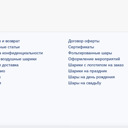
 и возврат
Договор оферты
ные статьи
Сертификаты
а конфиденциальности
Фольгированные шары
 воздушные шарики
Оформление мероприятий
 доставка
Шарики с логотипом на заказ
лио
Шарики на праздник
ы
Шары на день рождения
и
Шары на свадьбу
ookie и сервис Яндекс.Метрика
ого функционирования сайта. Продолжая использовать сайт, вы
работкой данных. Подробнее про
cookie
и
Яндекс.Метрику
.