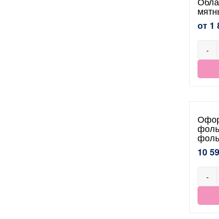
Обла
мятн
от 1 
-
Офор
фоль
фоль
10 5
-