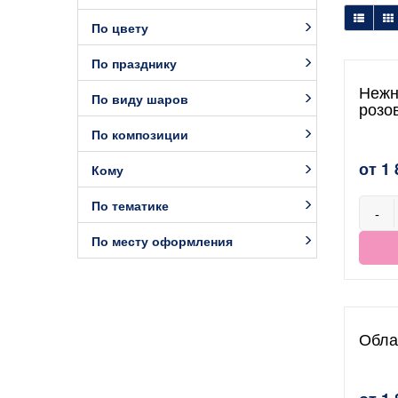
По цвету
По празднику
Нежн
По виду шаров
розо
По композиции
от 1 
Кому
По тематике
-
По месту оформления
Обла