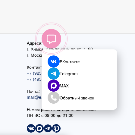
Адреса:
г. Химки, Юбилейный пр-кт, д. 60
г. Москва
,
ул. Перовская, д. 59
ВКонтакте
Контактный номер:
+7 (925) 585-74-27
Telegram
+7 (495) 970-44-75
MAX
Почта:
mail@esta-fiesta.ru
Обратный звонок
Режим работы интернет-магазина:
ПН-ВС с 09:00 до 21:00
Принять