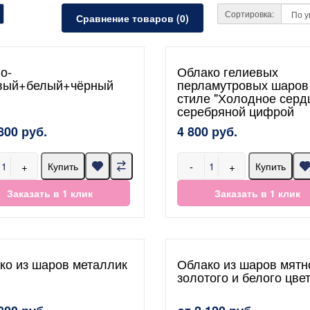
Сортировка:
Сравнение товаров (0)
о-
Облако гелиевых
вый+белый+чёрный
перламутровых шаров
стиле "Холодное сердц
серебряной цифрой
800 руб.
4 800 руб.
+
-
+
Купить
Купить
Заказать в 1 клик
Заказать в 1 клик
ко из шаров металлик
Облако из шаров мятн
золотого и белого цве