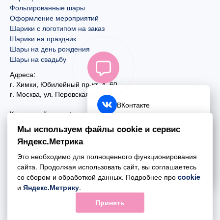
Фольгированные шары
Оформление мероприятий
Шарики с логотипом на заказ
Шарики на праздник
Шары на день рождения
Шары на свадьбу
Адреса:
г. Химки, Юбилейный пр-кт, д. 60
г. Москва
,
ул. Перовская, д. 59
ВКонтакте
Контактный номер:
+7 (925) 585-74-27
Telegram
Мы используем файлы cookie и сервис
+7 (495) 970-44-75
Яндекс.Метрика
MAX
Почта:
Это необходимо для полноценного функционирования
mail@esta-fiesta.ru
Обратный звонок
сайта. Продолжая использовать сайт, вы соглашаетесь
со сбором и обработкой данных. Подробнее про
cookie
Режим работы интернет-магазина:
и
Яндекс.Метрику
.
ПН-ВС с 09:00 до 21:00
Принять