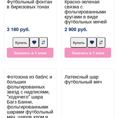
Футбольный фонтан
Красно-зеленая
в бирюзовых тонах
связка с
фольгированными
кругами в виде
футбольных мячей
3 180 руб.
2 900 руб.
Купить
Купить
Заказать в 1 клик
Заказать в 1 клик
Фотозона из баблс и
Латексный шар
больших
футбольный мяч
фольгированных
звезд с надписями,
"ходячего" шара
Багз Банни,
фольгированными
шарами футбольный
мяч, шаров хром и