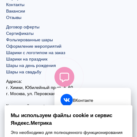
Контакты
Вакансии
Отзывы
Договор оферты
Сертификаты
Фольгированные шары
Оформление мероприятий
Шарики с логотипом на заказ
Шарики на праздник
Шары на день рождения
Шары на свадьбу
Адреса:
г. Химки, Юбилейный пр-кт, д. 60
г. Москва
,
ул. Перовская, д. 59
ВКонтакте
Контактный номер:
+7 (925) 585-74-27
Telegram
Мы используем файлы cookie и сервис
+7 (495) 970-44-75
Яндекс.Метрика
MAX
Почта:
Это необходимо для полноценного функционирования
mail@esta-fiesta.ru
Обратный звонок