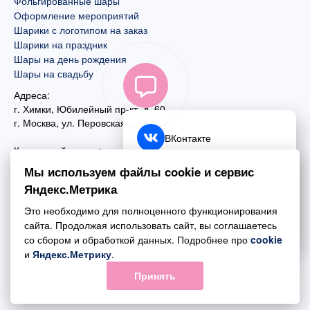
Фольгированные шары
Оформление мероприятий
Шарики с логотипом на заказ
Шарики на праздник
Шары на день рождения
Шары на свадьбу
Адреса:
г. Химки, Юбилейный пр-кт, д. 60
г. Москва
,
ул. Перовская, д. 59
ВКонтакте
Контактный номер:
+7 (925) 585-74-27
Telegram
Мы используем файлы cookie и сервис
+7 (495) 970-44-75
Яндекс.Метрика
MAX
Почта:
Это необходимо для полноценного функционирования
mail@esta-fiesta.ru
Обратный звонок
сайта. Продолжая использовать сайт, вы соглашаетесь
со сбором и обработкой данных. Подробнее про
cookie
Режим работы интернет-магазина:
и
Яндекс.Метрику
.
ПН-ВС с 09:00 до 21:00
Принять