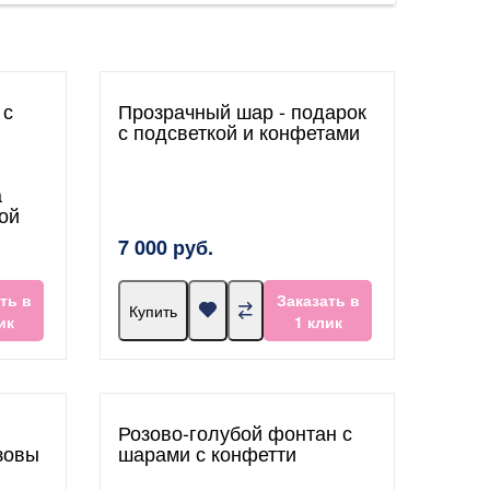
 с
Прозрачный шар - подарок
с подсветкой и конфетами
а
ой
7 000 руб.
ть в
Заказать в
Купить
ик
1 клик
Розово-голубой фонтан с
зовы
шарами с конфетти