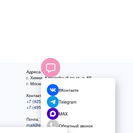
Адреса:
г. Химки, Юбилейный пр-кт, д. 60
г. Москва
,
ул. Перовская, д. 59
ВКонтакте
Контактный номер:
+7 (925) 585-74-27
Telegram
+7 (495) 970-44-75
MAX
Почта:
mail@esta-fiesta.ru
Обратный звонок