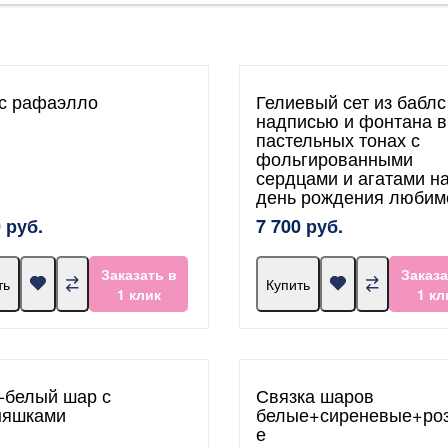
с рафаэлло
Гелиевый сет из баблс
надписью и фонтана в
пастельных тонах с
фольгированными
сердцами и агатами н
день рождения любим
 руб.
7 700 руб.
Заказать в
Заказа
ть
Купить
1 клик
1 кл
-белый шар с
Связка шаров
няшками
белые+сиреневые+ро
е