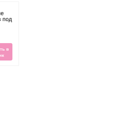
ые
в под
ть в
ик