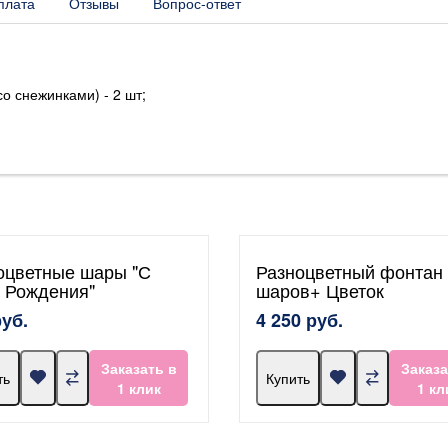
плата
Отзывы
Вопрос-ответ
со снежинками) - 2 шт;
оцветные шары "С
Разноцветный фонтан 
 Рождения"
шаров+ Цветок
руб.
4 250 руб.
Заказать в
Заказа
ть
Купить
1 клик
1 кл