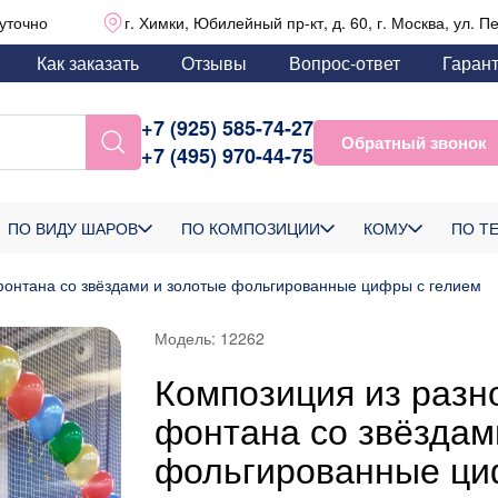
уточно
г. Химки, Юбилейный пр-кт, д. 60, г. Москва, ул. П
Как заказать
Отзывы
Вопрос-ответ
Гаран
+7 (925) 585-74-27
Обратный звонок
+7 (495) 970-44-75
ПО ВИДУ ШАРОВ
ПО КОМПОЗИЦИИ
КОМУ
ПО Т
фонтана со звёздами и золотые фольгированные цифры с гелием
Модель:
12262
Композиция из разн
фонтана со звёздам
фольгированные ци