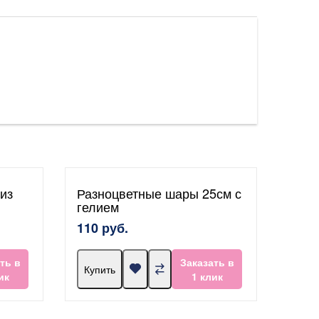
из
Разноцветные шары 25см с
гелием
110 руб.
ть в
Заказать в
Купить
ик
1 клик