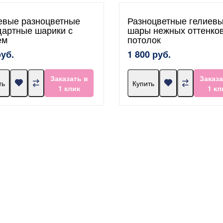
евые разноцветные
Разноцветные гелиев
дартные шарики с
шары нежных оттенко
ем
потолок
руб.
1 800 руб.
Заказать в
Заказа
ть
Купить
1 клик
1 кл