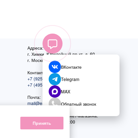
Адреса:
г. Химки, Юбилейный пр-кт, д. 60
г. Москва
,
ул. Перовская, д. 59
ВКонтакте
Контактный номер:
+7 (925) 585-74-27
Telegram
+7 (495) 970-44-75
MAX
Почта:
mail@esta-fiesta.ru
Обратный звонок
Режим работы интернет-магазина:
ПН-ВС с 09:00 до 21:00
Принять