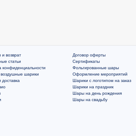
 и возврат
Договор оферты
ные статьи
Сертификаты
а конфиденциальности
Фольгированные шары
 воздушные шарики
Оформление мероприятий
 доставка
Шарики с логотипом на заказ
лио
Шарики на праздник
ы
Шары на день рождения
и
Шары на свадьбу
ookie и сервис Яндекс.Метрика
ого функционирования сайта. Продолжая использовать сайт, вы