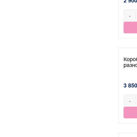
2 900
-
Коро
разн
3 850
-