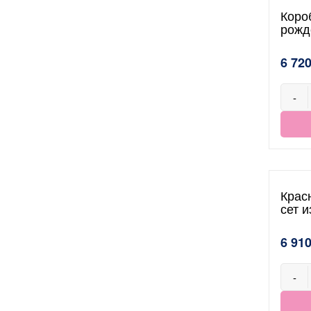
Коро
рожд
6 720
-
Крас
сет 
6 910
-