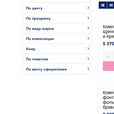
По цвету
По празднику
Комп
По виду шаров
Щеня
и Кр
По композиции
5 370
Кому
-
По тематике
По месту оформления
Комп
фонт
фоль
брав