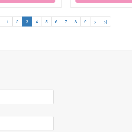
1
2
3
4
5
6
7
8
9
>
>|