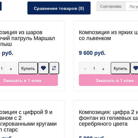
Сортировка:
Сравнение товаров (0)
озиция из шаров
Композиция из ярких 
чий патруль Маршал
со львенком
епыш
 руб.
9 600 руб.
+
-
+
Купить
Купить
Заказать в 1 клик
Заказать в 1 клик
озиция с цифрой 9 и
Композиция: цифра 2 
аном с 2
фонтан из гелиевых ш
гированными кругами
серебряного цвета
л старс