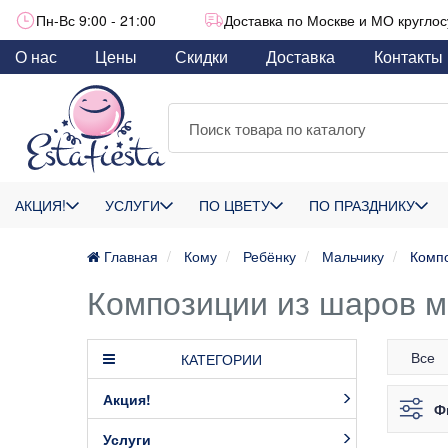
Пн-Вс 9:00 - 21:00
Доставка по Москве и МО круглос
О нас
Цены
Скидки
Доставка
Контакты
АКЦИЯ!
УСЛУГИ
ПО ЦВЕТУ
ПО ПРАЗДНИКУ
Главная
Кому
Ребёнку
Мальчику
Компо
Композиции из шаров м
Все
КАТЕГОРИИ
Акция!
Ф
Услуги