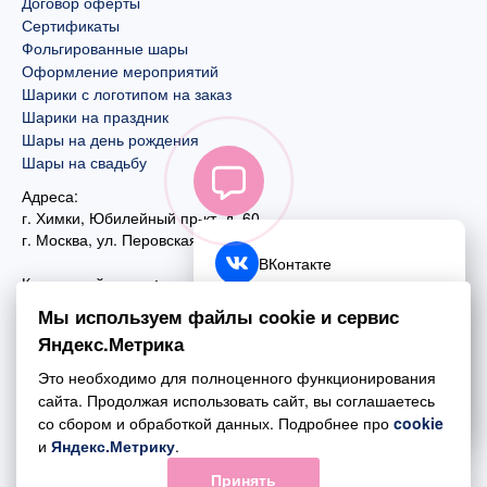
Договор оферты
Сертификаты
Фольгированные шары
Оформление мероприятий
Шарики с логотипом на заказ
Шарики на праздник
Шары на день рождения
Шары на свадьбу
Адреса:
г. Химки, Юбилейный пр-кт, д. 60
г. Москва
,
ул. Перовская, д. 59
ВКонтакте
Контактный номер:
+7 (925) 585-74-27
Telegram
Мы используем файлы cookie и сервис
+7 (495) 970-44-75
Яндекс.Метрика
MAX
Почта:
Это необходимо для полноценного функционирования
mail@esta-fiesta.ru
Обратный звонок
сайта. Продолжая использовать сайт, вы соглашаетесь
со сбором и обработкой данных. Подробнее про
cookie
Режим работы интернет-магазина:
и
Яндекс.Метрику
.
ПН-ВС с 09:00 до 21:00
Принять