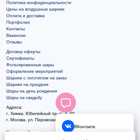
Политика конфиденциальности
Цены на воздушные шарики
Оплата и доставка
Портфолио
Контакты
Вакансии
Отзывы
Договор оферты
Сертификаты
Фольгированные шары
Оформление мероприятий
Шарики с логотипом на заказ
Шарики на праздник
Шары на день рождения
Шары на свадьбу
Адреса:
г. Химки, Юбилейный пр-кт, д. 60
г. Москва
,
ул. Перовская, д. 59
ВКонтакте
Контактный номер:
+7 (925) 585-74-27
Telegram