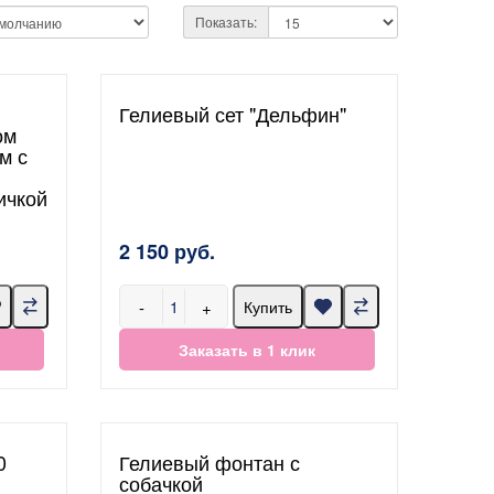
Показать:
Гелиевый сет "Дельфин"
ом
м с
ичкой
2 150 руб.
-
+
Купить
Заказать в 1 клик
0
Гелиевый фонтан с
собачкой