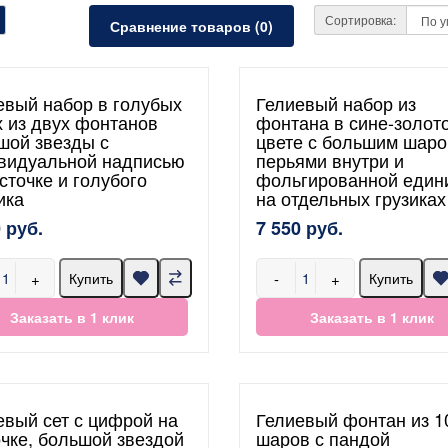
Сортировка:
Сравнение товаров (0)
евый набор в голубых
Гелиевый набор из
х из двух фонтанов
фонтана в сине-золот
шой звезды с
цвете с большим шаро
видуальной надписью
перьями внутри и
сточке и голубого
фольгированной един
ика
на отдельных грузиках
 руб.
7 550 руб.
+
-
+
Купить
Купить
Заказать в 1 клик
Заказать в 1 клик
евый сет с цифрой на
Гелиевый фонтан из 1
очке, большой звездой
шаров с пандой