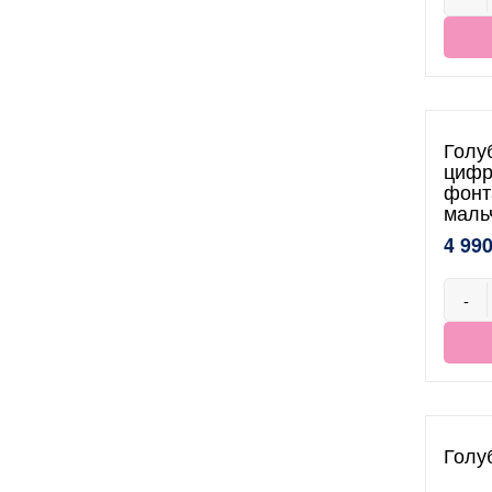
Голу
цифр
фонт
маль
4 990
-
Голу