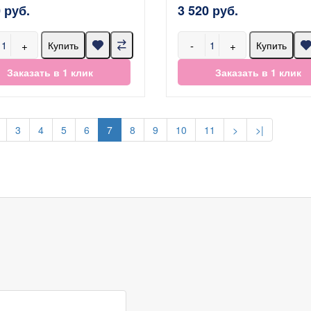
 руб.
3 520 руб.
+
-
+
Купить
Купить
Заказать в 1 клик
Заказать в 1 клик
3
4
5
6
7
8
9
10
11
>
>|