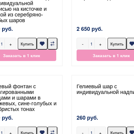
дивидуальной
исью на кисточке и
кой из серебряно-
бых шаров
 руб.
2 650 руб.
+
-
+
Купить
Купить
Заказать в 1 клик
Заказать в 1 клик
евый фонтан с
Гелиевый шар с
гированными
индивидуальной надп
дами и шарами в
жевых, сине-голубых и
бристых тонах
 руб.
260 руб.
+
-
+
Купить
Купить