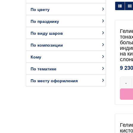
По цвету
По празднику
Гели
По виду шаров
тона
боль
По композиции
инди
на ки
Кому
слон
9 230
По тематике
По месту оформления
-
Гели
кист