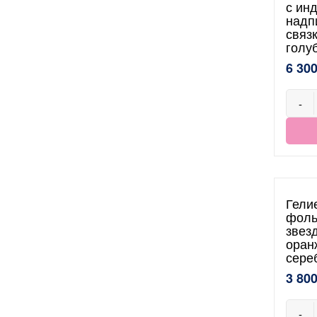
с ин
надп
связ
голу
6 300
-
Гели
фоль
звез
оран
сере
3 800
-