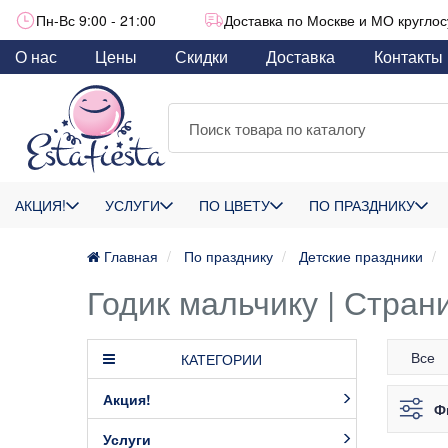
Пн-Вс 9:00 - 21:00
Доставка по Москве и МО круглос
О нас
Цены
Скидки
Доставка
Контакты
АКЦИЯ!
УСЛУГИ
ПО ЦВЕТУ
ПО ПРАЗДНИКУ
Главная
По празднику
Детские праздники
Годик мальчику | Стран
Все
КАТЕГОРИИ
Акция!
Ф
Услуги