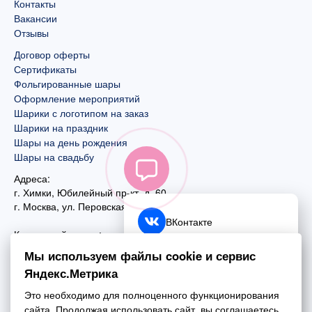
Контакты
Вакансии
Отзывы
Договор оферты
Сертификаты
Фольгированные шары
Оформление мероприятий
Шарики с логотипом на заказ
Шарики на праздник
Шары на день рождения
Шары на свадьбу
Адреса:
г. Химки, Юбилейный пр-кт, д. 60
г. Москва
,
ул. Перовская, д. 59
ВКонтакте
Контактный номер:
+7 (925) 585-74-27
Telegram
Мы используем файлы cookie и сервис
+7 (495) 970-44-75
Яндекс.Метрика
MAX
Почта:
Это необходимо для полноценного функционирования
mail@esta-fiesta.ru
Обратный звонок
сайта. Продолжая использовать сайт, вы соглашаетесь