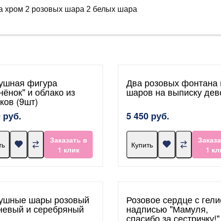
а хром 2 розовых шара 2 белых шара
ушная фигура
Два розовых фонтана 
нёнок" и облако из
шаров на выписку дев
ков (9шт)
 руб.
5 450 руб.
Заказать в
Заказа
ть
Купить
1 клик
1 кл
ушные шары розовый
Розовое сердце с гели
невый и серебряный
надписью "Мамуля,
спасибо за сестричку!"