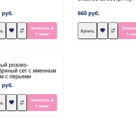
 руб.
660 руб.
Заказать в
Заказа
ть
Купить
1 клик
1 кл
ый розово-
бряный сет с именным
м с перьями
 руб.
Заказать в
ть
1 клик