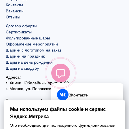
Контакты
Вакансии
Отзывы
Договор оферты
Сертификаты
Фольгированные шары
Оформление мероприятий
Шарики с логотипом на заказ
Шарики на праздник
Шары на день рождения
Шары на свадьбу
Адреса:
г. Химки, Юбилейный пр-кт, д. 60
г. Москва
,
ул. Перовская, д. 59
ВКонтакте
Контактный номер:
+7 (925) 585-74-27
Telegram
Мы используем файлы cookie и сервис
+7 (495) 970-44-75
Яндекс.Метрика
MAX
Почта:
Это необходимо для полноценного функционирования
mail@esta-fiesta.ru