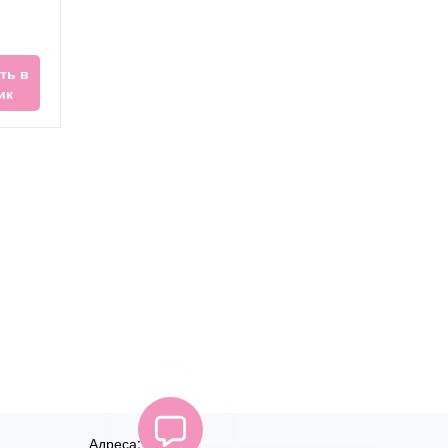
ть в
ик
Адреса: