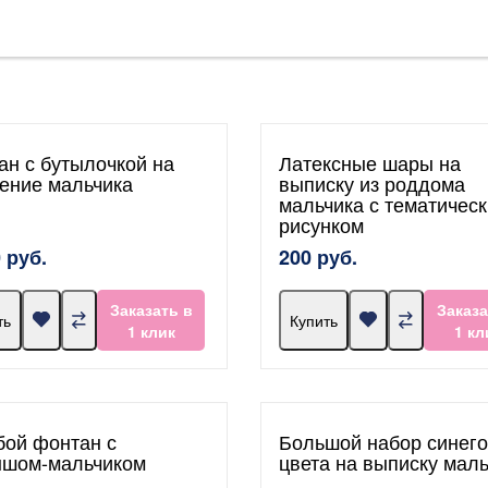
ан с бутылочкой на
Латексные шары на
ение мальчика
выписку из роддома
мальчика с тематичес
рисунком
 руб.
200 руб.
Заказать в
Заказа
ть
Купить
1 клик
1 кл
бой фонтан с
Большой набор синего
шом-мальчиком
цвета на выписку мал