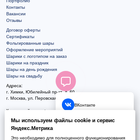
Портфолио
Контакты
Вакансии
Отзывы
Договор оферты
Сертификаты
Фольгированные шары
Оформление мероприятий
Шарики с логотипом на заказ
Шарики на праздник
Шары на день рождения
Шары на свадьбу
Адреса:
г. Химки, Юбилейный пр-кт, д. 60
г. Москва
,
ул. Перовская, д. 59
ВКонтакте
Контактный номер:
+7 (925) 585-74-27
Telegram
Мы используем файлы cookie и сервис
+7 (495) 970-44-75
Яндекс.Метрика
MAX
Почта:
Это необходимо для полноценного функционирования