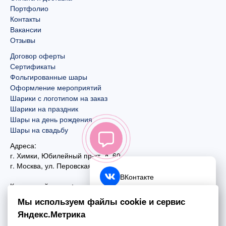
Портфолио
Контакты
Вакансии
Отзывы
Договор оферты
Сертификаты
Фольгированные шары
Оформление мероприятий
Шарики с логотипом на заказ
Шарики на праздник
Шары на день рождения
Шары на свадьбу
Адреса:
г. Химки, Юбилейный пр-кт, д. 60
г. Москва
,
ул. Перовская, д. 59
ВКонтакте
Контактный номер:
+7 (925) 585-74-27
Telegram
Мы используем файлы cookie и сервис
+7 (495) 970-44-75
Яндекс.Метрика
MAX
Почта: