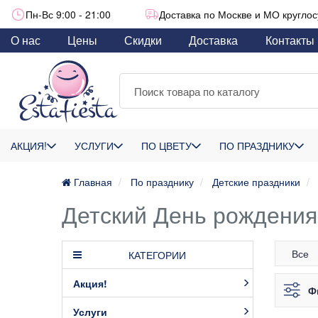
Пн-Вс 9:00 - 21:00
Доставка по Москве и МО круглос
О нас
Цены
Скидки
Доставка
Контакты
АКЦИЯ!
УСЛУГИ
ПО ЦВЕТУ
ПО ПРАЗДНИКУ
Главная
По празднику
Детские праздники
Детский День рождения
Все
КАТЕГОРИИ
Акция!
Ф
Услуги