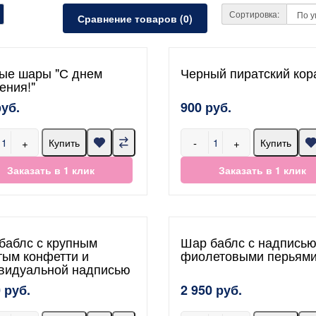
Сортировка:
Сравнение товаров (0)
ые шары "С днем
Черный пиратский кор
ения!"
руб.
900 руб.
+
-
+
Купить
Купить
Заказать в 1 клик
Заказать в 1 клик
баблс с крупным
Шар баблс с надписью
тым конфетти и
фиолетовыми перьям
видуальной надписью
 руб.
2 950 руб.