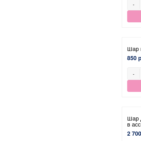
-
Шар 
850 
-
Шар 
в ас
2 700