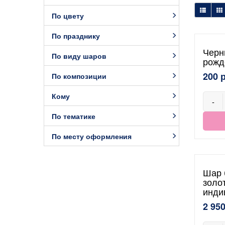
По цвету
По празднику
Черн
По виду шаров
рожд
200 
По композиции
Кому
-
По тематике
По месту оформления
Шар 
золо
инди
2 950