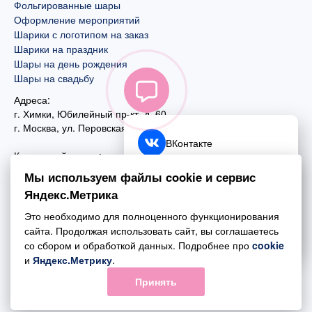
Фольгированные шары
Оформление мероприятий
Шарики с логотипом на заказ
Шарики на праздник
Шары на день рождения
Шары на свадьбу
Адреса:
г. Химки, Юбилейный пр-кт, д. 60
г. Москва
,
ул. Перовская, д. 59
ВКонтакте
Контактный номер:
+7 (925) 585-74-27
Telegram
Мы используем файлы cookie и сервис
+7 (495) 970-44-75
Яндекс.Метрика
MAX
Почта:
Это необходимо для полноценного функционирования
mail@esta-fiesta.ru
Обратный звонок
сайта. Продолжая использовать сайт, вы соглашаетесь
со сбором и обработкой данных. Подробнее про
cookie
Режим работы интернет-магазина:
и
Яндекс.Метрику
.
ПН-ВС с 09:00 до 21:00
Принять