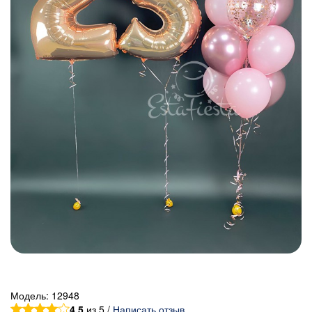
Модель:
12948
4.5
из 5 /
Написать отзыв