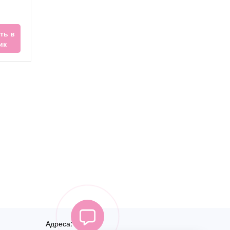
ть в
ик
Адреса: