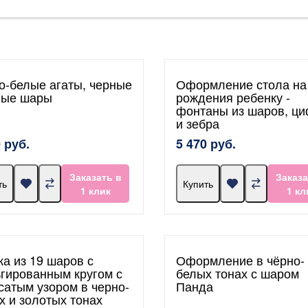
о-белые агаты, черные
Оформление стола на
лые шары
рождения ребенку -
фонтаны из шаров, ц
и зебра
 руб.
5 470 руб.
Заказать в
Заказа
ть
Купить
1 клик
1 кл
ка из 19 шаров с
Оформление в чёрно-
гированным кругом с
белых тонах с шаром
сатым узором в черно-
Панда
х и золотых тонах