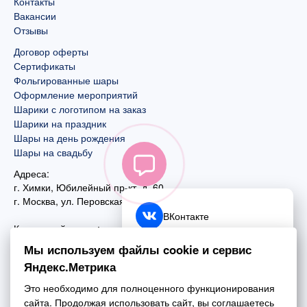
Контакты
Вакансии
Отзывы
Договор оферты
Сертификаты
Фольгированные шары
Оформление мероприятий
Шарики с логотипом на заказ
Шарики на праздник
Шары на день рождения
Шары на свадьбу
Адреса:
г. Химки, Юбилейный пр-кт, д. 60
г. Москва
,
ул. Перовская, д. 59
ВКонтакте
Контактный номер:
+7 (925) 585-74-27
Telegram
Мы используем файлы cookie и сервис
+7 (495) 970-44-75
Яндекс.Метрика
MAX
Почта:
Это необходимо для полноценного функционирования
mail@esta-fiesta.ru
Обратный звонок
сайта. Продолжая использовать сайт, вы соглашаетесь