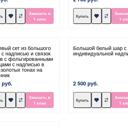
Заказать в
Заказа
ть
Купить
1 клик
1 кл
евый сет из большого
Большой белый шар с
 с надписью и связок
индивидуальной надп
в с фольгированными
цами с надписью в
-золотых тонах на
чник
 руб.
2 500 руб.
Заказать в
Заказа
ть
Купить
1 клик
1 кл