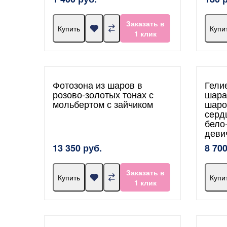
Заказать в
Купить
Купи
1 клик
Фотозона из шаров в
Гели
розово-золотых тонах с
шара
мольбертом с зайчиком
шаро
серд
бело
деви
13 350 руб.
8 700
Заказать в
Купить
Купи
1 клик