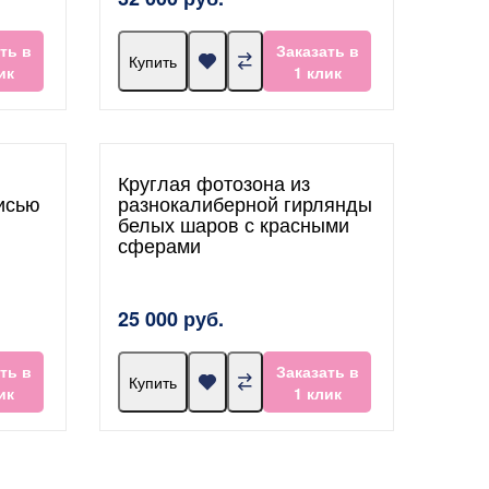
ть в
Заказать в
Купить
ик
1 клик
Круглая фотозона из
исью
разнокалиберной гирлянды
белых шаров с красными
сферами
25 000 руб.
ть в
Заказать в
Купить
ик
1 клик