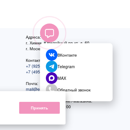
Адреса:
г. Химки, Юбилейный пр-кт, д. 60
г. Москва
,
ул. Перовская, д. 59
ВКонтакте
Контактный номер:
+7 (925) 585-74-27
Telegram
+7 (495) 970-44-75
MAX
Почта:
mail@esta-fiesta.ru
Обратный звонок
Режим работы интернет-магазина:
ПН-ВС с 09:00 до 21:00
Принять