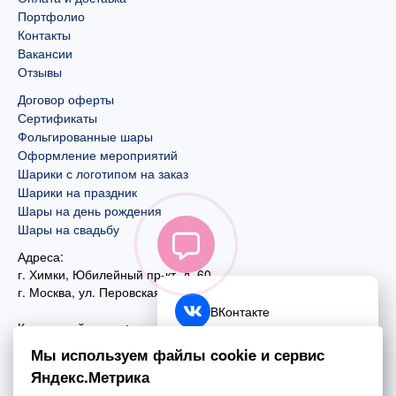
Портфолио
Контакты
Вакансии
Отзывы
Договор оферты
Сертификаты
Фольгированные шары
Оформление мероприятий
Шарики с логотипом на заказ
Шарики на праздник
Шары на день рождения
Шары на свадьбу
Адреса:
г. Химки, Юбилейный пр-кт, д. 60
г. Москва
,
ул. Перовская, д. 59
ВКонтакте
Контактный номер:
+7 (925) 585-74-27
Telegram
Мы используем файлы cookie и сервис
+7 (495) 970-44-75
Яндекс.Метрика
MAX