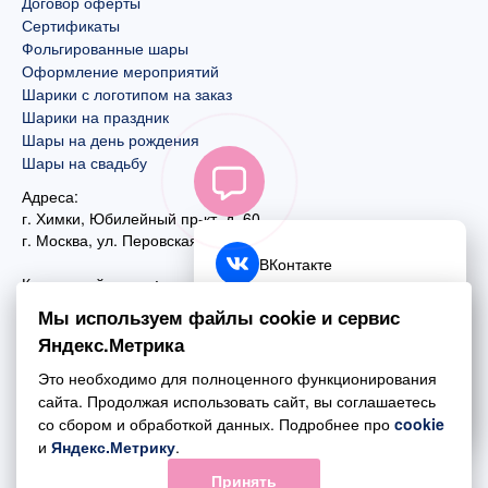
Договор оферты
Сертификаты
Фольгированные шары
Оформление мероприятий
Шарики с логотипом на заказ
Шарики на праздник
Шары на день рождения
Шары на свадьбу
Адреса:
г. Химки, Юбилейный пр-кт, д. 60
г. Москва
,
ул. Перовская, д. 59
ВКонтакте
Контактный номер:
+7 (925) 585-74-27
Telegram
Мы используем файлы cookie и сервис
+7 (495) 970-44-75
Яндекс.Метрика
MAX
Почта:
Это необходимо для полноценного функционирования
mail@esta-fiesta.ru
Обратный звонок
сайта. Продолжая использовать сайт, вы соглашаетесь
со сбором и обработкой данных. Подробнее про
cookie
Режим работы интернет-магазина:
и
Яндекс.Метрику
.
ПН-ВС с 09:00 до 21:00
Принять