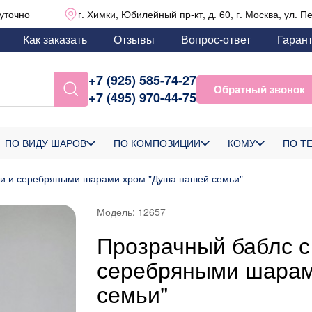
уточно
г. Химки, Юбилейный пр-кт, д. 60, г. Москва, ул. П
Как заказать
Отзывы
Вопрос-ответ
Гаран
+7 (925) 585-74-27
Обратный звонок
+7 (495) 970-44-75
ПО ВИДУ ШАРОВ
ПО КОМПОЗИЦИИ
КОМУ
ПО Т
ми и серебряными шарами хром "Душа нашей семьи"
Модель:
12657
Прозрачный баблс с
серебряными шарам
семьи"