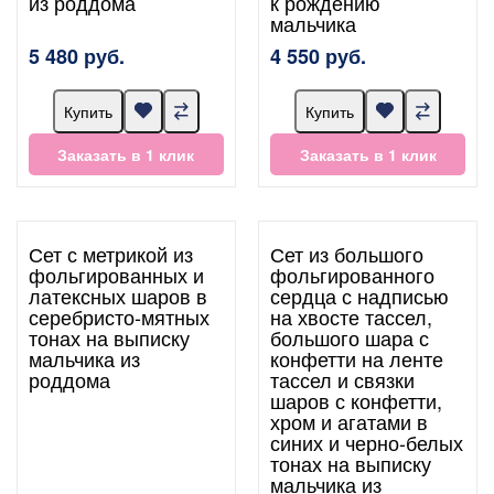
из роддома
к рождению
мальчика
5 480 руб.
4 550 руб.
Купить
Купить
Заказать в 1 клик
Заказать в 1 клик
Сет с метрикой из
Сет из большого
фольгированных и
фольгированного
латексных шаров в
сердца с надписью
серебристо-мятных
на хвосте тассел,
тонах на выписку
большого шара с
мальчика из
конфетти на ленте
роддома
тассел и связки
шаров с конфетти,
хром и агатами в
синих и черно-белых
тонах на выписку
мальчика из